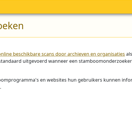
oeken
online beschikbare scans door archieven en organisaties
al
t standaard uitgevoerd wanneer een stamboomonderzoeker z
boomprogramma's en websites hun gebruikers kunnen informe
.